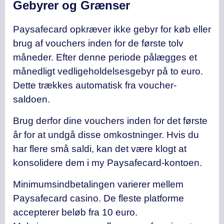
Gebyrer og Grænser
Paysafecard opkræver ikke gebyr for køb eller
brug af vouchers inden for de første tolv
måneder. Efter denne periode pålægges et
månedligt vedligeholdelsesgebyr på to euro.
Dette trækkes automatisk fra voucher-
saldoen.
Brug derfor dine vouchers inden for det første
år for at undgå disse omkostninger. Hvis du
har flere små saldi, kan det være klogt at
konsolidere dem i my Paysafecard-kontoen.
Minimumsindbetalingen varierer mellem
Paysafecard casino. De fleste platforme
accepterer beløb fra 10 euro.