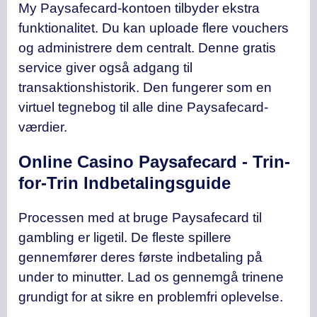
My Paysafecard-kontoen tilbyder ekstra
funktionalitet. Du kan uploade flere vouchers
og administrere dem centralt. Denne gratis
service giver også adgang til
transaktionshistorik. Den fungerer som en
virtuel tegnebog til alle dine Paysafecard-
værdier.
Online Casino Paysafecard - Trin-
for-Trin Indbetalingsguide
Processen med at bruge Paysafecard til
gambling er ligetil. De fleste spillere
gennemfører deres første indbetaling på
under to minutter. Lad os gennemgå trinene
grundigt for at sikre en problemfri oplevelse.