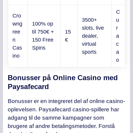
C
Cro
3500+
u
wng
100% op
slots, live
r
ree
til 750€ +
15
dealer,
a
n
150 Free
€
virtual
c
Cas
Spins
sports
a
ino
o
Bonusser på Online Casino med
Paysafecard
Bonusser er en integreret del af online casino-
oplevelsen. Paysafecard casino-spillere har
adgang til de samme kampagner som
brugere af andre betalingsmetoder. Forstå