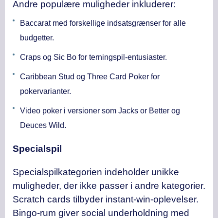
Andre populære muligheder inkluderer:
Baccarat med forskellige indsatsgrænser for alle
budgetter.
Craps og Sic Bo for terningspil-entusiaster.
Caribbean Stud og Three Card Poker for
pokervarianter.
Video poker i versioner som Jacks or Better og
Deuces Wild.
Specialspil
Specialspilkategorien indeholder unikke
muligheder, der ikke passer i andre kategorier.
Scratch cards tilbyder instant-win-oplevelser.
Bingo-rum giver social underholdning med