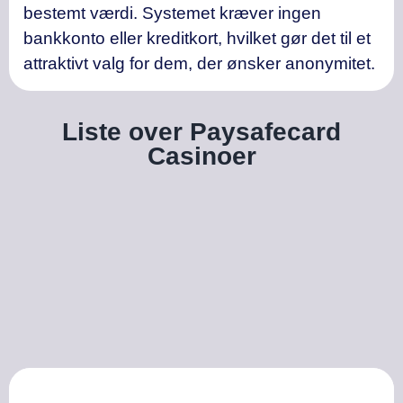
bestemt værdi. Systemet kræver ingen
bankkonto eller kreditkort, hvilket gør det til et
attraktivt valg for dem, der ønsker anonymitet.
Liste over Paysafecard
Casinoer