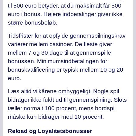
til 500 euro betyder, at du maksimalt får 500
euro i bonus. Højere indbetalinger giver ikke
større bonusbeløb.
Tidsfrister for at opfylde gennemspilningskrav
varierer mellem casinoer. De fleste giver
mellem 7 og 30 dage til at gennemspille
bonussen. Minimumsindbetalingen for
bonuskvalificering er typisk mellem 10 og 20
euro.
Læs altid vilkårene omhyggeligt. Nogle spil
bidrager ikke fuldt ud til gennemspilning. Slots
tæller normalt 100 procent, mens bordspil
måske kun bidrager med 10 procent.
Reload og Loyalitetsbonusser