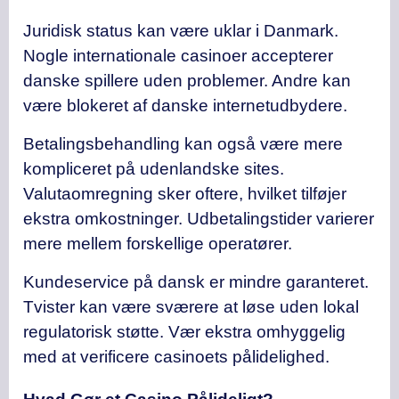
Juridisk status kan være uklar i Danmark.
Nogle internationale casinoer accepterer
danske spillere uden problemer. Andre kan
være blokeret af danske internetudbydere.
Betalingsbehandling kan også være mere
kompliceret på udenlandske sites.
Valutaomregning sker oftere, hvilket tilføjer
ekstra omkostninger. Udbetalingstider varierer
mere mellem forskellige operatører.
Kundeservice på dansk er mindre garanteret.
Tvister kan være sværere at løse uden lokal
regulatorisk støtte. Vær ekstra omhyggelig
med at verificere casinoets pålidelighed.