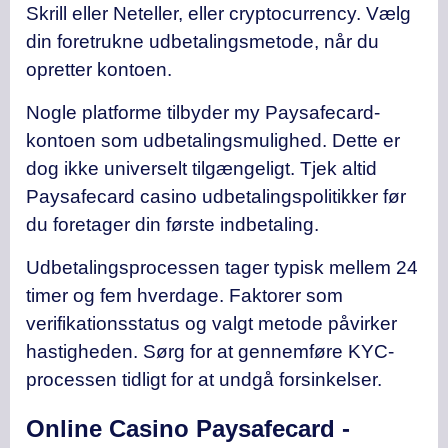
Skrill eller Neteller, eller cryptocurrency. Vælg
din foretrukne udbetalingsmetode, når du
opretter kontoen.
Nogle platforme tilbyder my Paysafecard-
kontoen som udbetalingsmulighed. Dette er
dog ikke universelt tilgængeligt. Tjek altid
Paysafecard casino udbetalingspolitikker før
du foretager din første indbetaling.
Udbetalingsprocessen tager typisk mellem 24
timer og fem hverdage. Faktorer som
verifikationsstatus og valgt metode påvirker
hastigheden. Sørg for at gennemføre KYC-
processen tidligt for at undgå forsinkelser.
Online Casino Paysafecard -