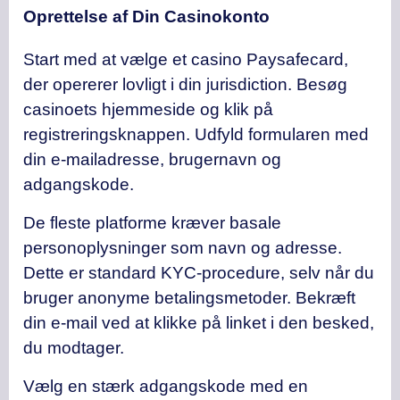
Oprettelse af Din Casinokonto
Start med at vælge et casino Paysafecard,
der opererer lovligt i din jurisdiction. Besøg
casinoets hjemmeside og klik på
registreringsknappen. Udfyld formularen med
din e-mailadresse, brugernavn og
adgangskode.
De fleste platforme kræver basale
personoplysninger som navn og adresse.
Dette er standard KYC-procedure, selv når du
bruger anonyme betalingsmetoder. Bekræft
din e-mail ved at klikke på linket i den besked,
du modtager.
Vælg en stærk adgangskode med en