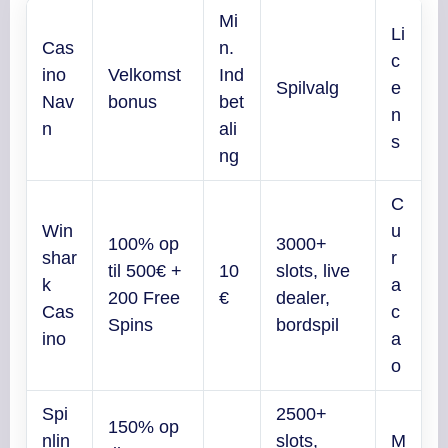
Mi
Li
Cas
n.
c
ino
Velkomst
Ind
Spilvalg
e
Nav
bonus
bet
n
n
ali
s
ng
C
Win
u
100% op
3000+
shar
r
til 500€ +
10
slots, live
k
a
200 Free
€
dealer,
Cas
c
Spins
bordspil
ino
a
o
Spi
2500+
150% op
nlin
slots,
M